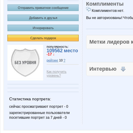
Комплименты
Отправить приватное сообщение
Комплиментов нет.
Вы не авторизованы! Чтоб
Добавить в друзья
Игнорировать
Сделать подарок
Метки лидеров
популярность:
109562 место
-17 ↓
рейтинг
10
?
Интервью
Как получить
уровень?
Статистика портрета:
сейчас просматривают портрет - 0
зарегистрированные пользователи
посетившие портрет за 7 дней - 0